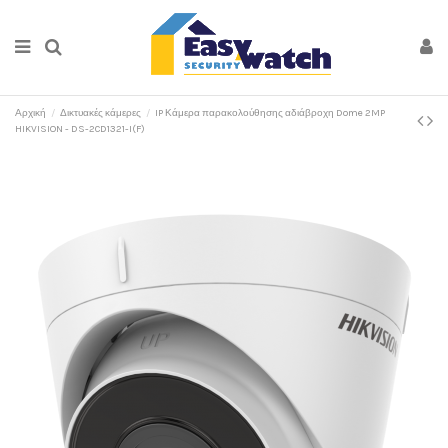
Αρχική
Δικτυακές κάμερες
IP Κάμερα παρακολούθησης αδιάβροχη Dome 2MP
HIKVISION - DS-2CD1321-I(F)