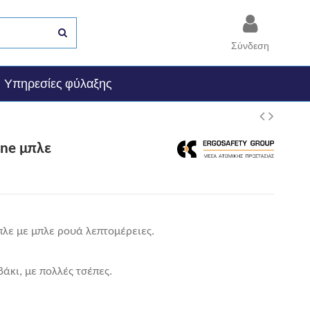
Σύνδεση
Υπηρεσίες φύλαξης
ine μπλε
λε µε µπλε ρoυά λεπτoµέρειες.
άκι, µε πoλλές τσέπες.