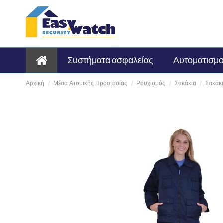
Συστήματα ασφαλείας
Αυτοματισμο
Αρχική
Μέσα Ατομικής Προστασίας
Ρουχισμός
Σακάκια
Σακάκι