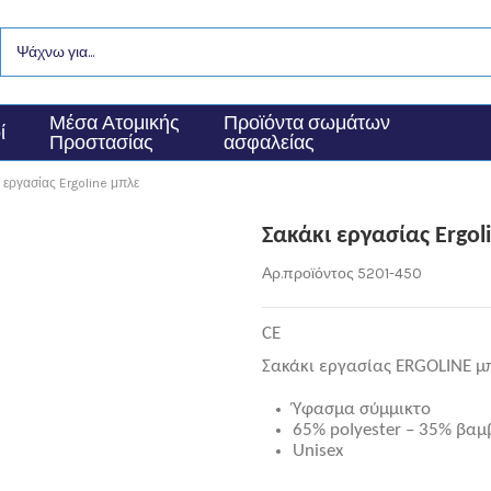
Μέσα Ατομικής
Προϊόντα σωμάτων
ί
Προστασίας
ασφαλείας
 εργασίας Ergoline μπλε
Σακάκι εργασίας Ergol
Αρ.προϊόντος
5201-450
CE
Σακάκι εργασίας ERGOLINE µπ
Ύφασµα σύµµικτo
65% poIyester – 35% βαµβ
Unisex