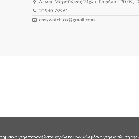
Λεωφ. Μαραθώνος 24χλμ, Ραφήνα 190 09, Ε
22940 79961
easywatch.co@gmail.com
αφημίσεων, την παροχή λειτουργιών κοινωνικών μέσων, την ανάλυση της ε