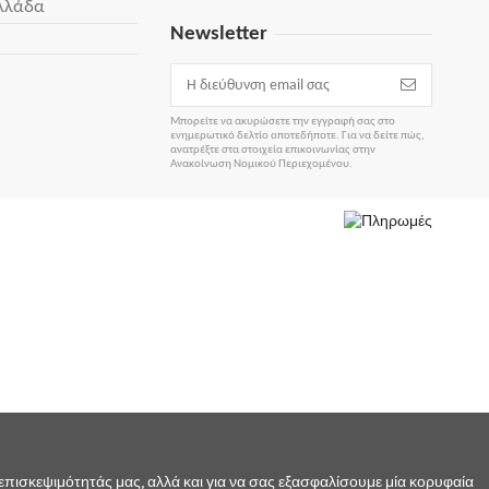
λλάδα
Newsletter
Μπορείτε να ακυρώσετε την εγγραφή σας στο
ενημερωτικό δελτίο οποτεδήποτε. Για να δείτε πώς,
ανατρέξτε στα στοιχεία επικοινωνίας στην
Ανακοίνωση Νομικού Περιεχομένου.
πισκεψιμότητάς μας, αλλά και για να σας εξασφαλίσουμε μία κορυφαία